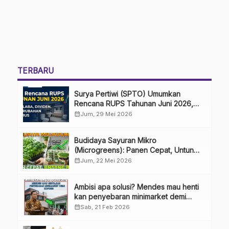
TERBARU
Surya Pertiwi (SPTO) Umumkan
Rencana RUPS Tahunan Juni 2026,
Bahas Penggunaan Laba Hingga
calendar_month
Jum, 29 Mei 2026
Perubahan Penguru
Budidaya Sayuran Mikro
(Microgreens): Panen Cepat, Untung
Besar
calendar_month
Jum, 22 Mei 2026
Ambisi apa solusi? Mendes mau henti
kan penyebaran minimarket demi
kopdes.
calendar_month
Sab, 21 Feb 2026