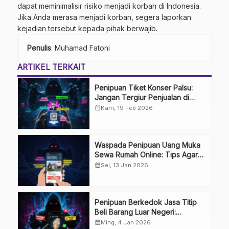
dapat meminimalisir risiko menjadi korban di Indonesia.
Jika Anda merasa menjadi korban, segera laporkan
kejadian tersebut kepada pihak berwajib.
Penulis
: Muhamad Fatoni
ARTIKEL TERKAIT
Penipuan Tiket Konser Palsu:
Jangan Tergiur Penjualan di
Media Sosial
calendar_month
Kam, 19 Feb 2026
Waspada Penipuan Uang Muka
Sewa Rumah Online: Tips Agar
Tidak Terkecoh
calendar_month
Sel, 13 Jan 2026
Penipuan Berkedok Jasa Titip
Beli Barang Luar Negeri:
Waspada Impian Belanja Impor
calendar_month
Ming, 4 Jan 2026