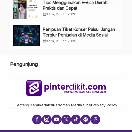
Tips Menggunakan E-Visa Umrah:
Praktis dan Cepat
calendar_month
Kam, 19 Feb 2026
Penipuan Tiket Konser Palsu: Jangan
Tergiur Penjualan di Media Sosial
calendar_month
Kam, 19 Feb 2026
Pengunjung
Tentang Kami
Redaksi
Pedoman Media Siber
Privacy Policy