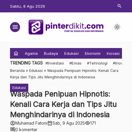
search
Sabtu, 8 Agu 2026
menu
light_mode
home
Agama
Budaya
Edukasi
Ekonomi
Inovasi
Inv
TRENDING TAGS
#Investasi
#Emas
#Tehnologi
#Inovasi
Beranda
»
Edukasi
»
Waspada Penipuan Hipnotis: Kenali Cara
Kerja dan Tips Jitu Menghindarinya di Indonesia
Edukasi
Waspada Penipuan Hipnotis:
Kenali Cara Kerja dan Tips Jitu
Menghindarinya di Indonesia
account_circle
calendar_month
visibility
Muhamad Fatoni
Sab, 9 Agu 2025
171
comment
0 komentar