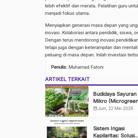
lebih efektif dan merata. Pelatihan guru un
menjadi fokus utama.
Menyiapkan generasi masa depan yang ung
inovasi. Kolaborasi antara pendidik, siswa, o
Dengan terus mendorong inovasi pendidikan
tetapi juga dengan keterampilan dan mental
peluang di masa depan. Inilah investasi ter
Penulis
: Muhamad Fatoni
ARTIKEL TERKAIT
Budidaya Sayuran
Mikro (Microgreen
Panen Cepat, Unt
calendar_month
Jum, 22 Mei 2026
Besar
Sistem Irigasi
Kapilaritas: Solusi