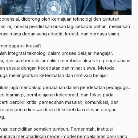
nensial, didorong oleh kemajuan teknologi dan tuntutan
 ini, inovasi pendidikan bukan lagi sekadar pilihan, melainkan
si masa depan yang adaptif, kreatif, dan berdaya saing.
mengapa ini krusial?
alah integrasi teknologi dalam proses belajar mengajar.
kasi, dan sumber belajar online membuka akses ke pengetahuan
aran sesuai dengan kecepatan dan minat siswa. Metode
juga meningkatkan keterlibatan dan motivasi belajar.
didikan juga mencakup perubahan dalam pendekatan pedagogis.
d learning), pembelajaran kolaboratif, dan fokus pada
ti berpikir kritis, pemecahan masalah, komunikasi, dan
um pun perlu didesain lebih fleksibel dan relevan dengan
ng.
vasi pendidikan semakin tumbuh. Pemerintah, institusi
 berupaya menghadirkan model-model pembelajaran baru yang