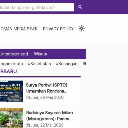
search
light_mode
DOMAN MEDIA SIBER
PRIVACY POLICY
Uncategorized
Wisata
logam mulia
#Kesehatan
#Keuangan
#Ekonomi Indonesia
ERBARU
Surya Pertiwi (SPTO)
Umumkan Rencana
RUPS Tahunan Juni 2026,
calendar_month
Jum, 29 Mei 2026
Bahas Penggunaan Laba
Hingga Perubahan
Budidaya Sayuran Mikro
Penguru
(Microgreens): Panen
Cepat, Untung Besar
calendar_month
Jum, 22 Mei 2026