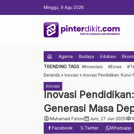
Minggu, 9 Agu 2026
home
Agama
Budaya
Edukasi
Ekon
TRENDING TAGS
#Investasi
#Emas
#Te
Beranda
»
Inovasi
»
Inovasi Pendidikan: Kun
Inovasi
Inovasi Pendidika
Generasi Masa De
account_circle
calendar_month
visibility
Muhamad Fatoni
Jum, 27 Jun 2025
1
Facebook
Twitter
Whatsapp