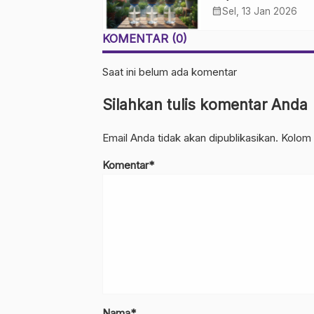
Sederhana untuk
calendar_month
Sel, 13 Jan 2026
Kebun Rumahan
KOMENTAR (0)
Saat ini belum ada komentar
Silahkan tulis komentar Anda
Email Anda tidak akan dipublikasikan. Kolom 
Komentar*
Nama*