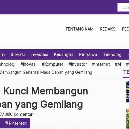
TENTANG KAMI
REDAKSI
PE
omi
Inovasi
Investasi
Keuangan
Peristiwa
Teknologi
hnologi
#Inovasi
#Komputer
#investor
#Internet
#Ai
#
T
ci Membangun Generasi Masa Depan yang Gemilang
n: Kunci Membangun
pan yang Gemilang
comment
07
0 komentar
Pinterest