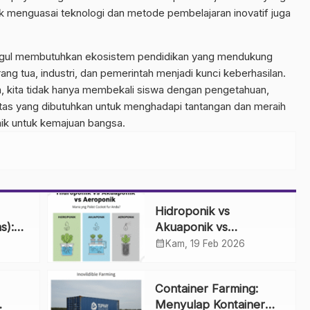
tuk menguasai teknologi dan metode pembelajaran inovatif juga
gul membutuhkan ekosistem pendidikan yang mendukung
rang tua, industri, dan pemerintah menjadi kunci keberhasilan.
, kita tidak hanya membekali siswa dengan pengetahuan,
itas yang dibutuhkan untuk menghadapi tantangan dan meraih
baik untuk kemajuan bangsa.
Hidroponik vs
s):
Akuaponik vs
ung
Aeroponik: Mana yang
calendar_month
Kam, 19 Feb 2026
Paling Cocok untuk
Anda?
Container Farming:
Menyulap Kontainer