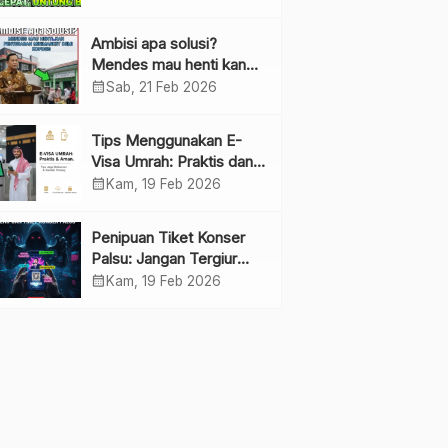
Ambisi apa solusi?
Mendes mau henti kan
penyebaran minimarket
calendar_month
Sab, 21 Feb 2026
demi kopdes.
Tips Menggunakan E-
Visa Umrah: Praktis dan
Cepat
calendar_month
Kam, 19 Feb 2026
Penipuan Tiket Konser
Palsu: Jangan Tergiur
Penjualan di Media Sosial
calendar_month
Kam, 19 Feb 2026