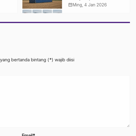
Bekas menjadi Kebun
calendar_month
Ming, 4 Jan 2026
Modern
yang bertanda bintang (*) wajib diisi
Email*