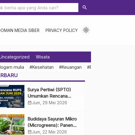
search
light_mode
DOMAN MEDIA SIBER
PRIVACY POLICY
Uncategorized
Wisata
logam mulia
#Kesehatan
#Keuangan
#Ekonomi Indonesia
ERBARU
Surya Pertiwi (SPTO)
Umumkan Rencana
RUPS Tahunan Juni 2026,
calendar_month
Jum, 29 Mei 2026
Bahas Penggunaan Laba
Hingga Perubahan
Budidaya Sayuran Mikro
Penguru
(Microgreens): Panen
Cepat, Untung Besar
calendar_month
Jum, 22 Mei 2026