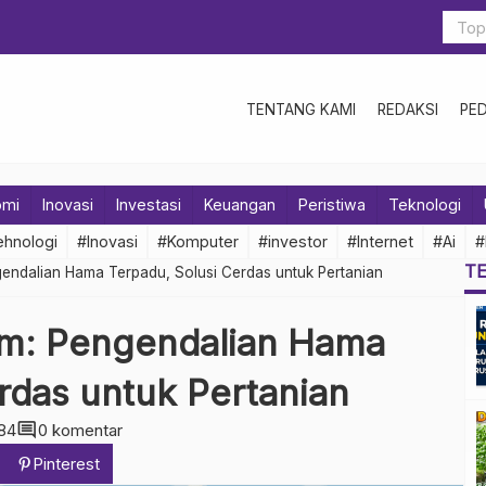
TENTANG KAMI
REDAKSI
PE
omi
Inovasi
Investasi
Keuangan
Peristiwa
Teknologi
hnologi
#Inovasi
#Komputer
#investor
#Internet
#Ai
#
T
endalian Hama Terpadu, Solusi Cerdas untuk Pertanian
m: Pengendalian Hama
rdas untuk Pertanian
comment
84
0 komentar
Pinterest