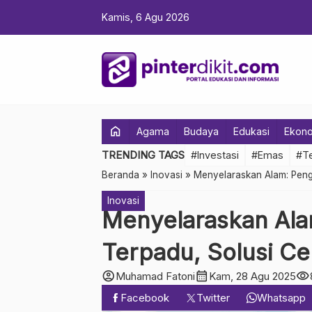
Kamis, 6 Agu 2026
home
Agama
Budaya
Edukasi
Ekon
TRENDING TAGS
#Investasi
#Emas
#Te
Beranda
»
Inovasi
»
Menyelaraskan Alam: Peng
Inovasi
Menyelaraskan Ala
Terpadu, Solusi Ce
account_circle
calendar_month
visibility
Muhamad Fatoni
Kam, 28 Agu 2025
Facebook
Twitter
Whatsapp