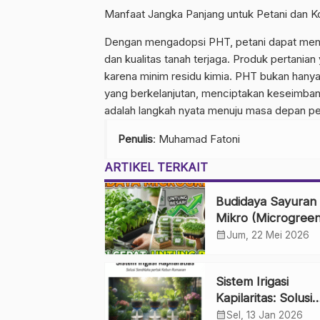
Manfaat Jangka Panjang untuk Petani dan 
Dengan mengadopsi PHT, petani dapat mengu
dan kualitas tanah terjaga. Produk pertania
karena minim residu kimia. PHT bukan hanya 
yang berkelanjutan, menciptakan keseimbang
adalah langkah nyata menuju masa depan per
Penulis
: Muhamad Fatoni
ARTIKEL TERKAIT
Budidaya Sayuran
Mikro (Microgreen
Panen Cepat, Unt
calendar_month
Jum, 22 Mei 2026
Besar
Sistem Irigasi
Kapilaritas: Solusi
Sederhana untuk
calendar_month
Sel, 13 Jan 2026