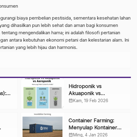
Konsumen
rangi biaya pembelian pestisida, sementara kesehatan lahan
n yang dihasilkan pun lebih sehat dan aman bagi konsumen
tentang mengendalikan hama; ini adalah filosofi pertanian
an antara kebutuhan ekonomi petani dan kelestarian alam. Ini
tanian yang lebih hijau dan harmonis.
Hidroponik vs
s):
Akuaponik vs
ung
Aeroponik: Mana yang
calendar_month
Kam, 19 Feb 2026
Paling Cocok untuk
Anda?
Container Farming:
Menyulap Kontainer
Bekas menjadi Kebun
calendar_month
Ming, 4 Jan 2026