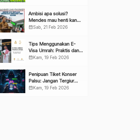
Ambisi apa solusi?
Mendes mau henti kan
penyebaran minimarket
calendar_month
Sab, 21 Feb 2026
demi kopdes.
Tips Menggunakan E-
Visa Umrah: Praktis dan
Cepat
calendar_month
Kam, 19 Feb 2026
Penipuan Tiket Konser
Palsu: Jangan Tergiur
Penjualan di Media Sosial
calendar_month
Kam, 19 Feb 2026