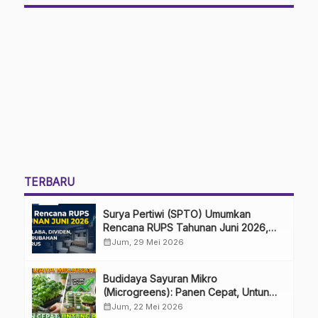
TERBARU
Surya Pertiwi (SPTO) Umumkan
Rencana RUPS Tahunan Juni 2026,
Bahas Penggunaan Laba Hingga
calendar_month
Jum, 29 Mei 2026
Perubahan Penguru
Budidaya Sayuran Mikro
(Microgreens): Panen Cepat, Untung
Besar
calendar_month
Jum, 22 Mei 2026