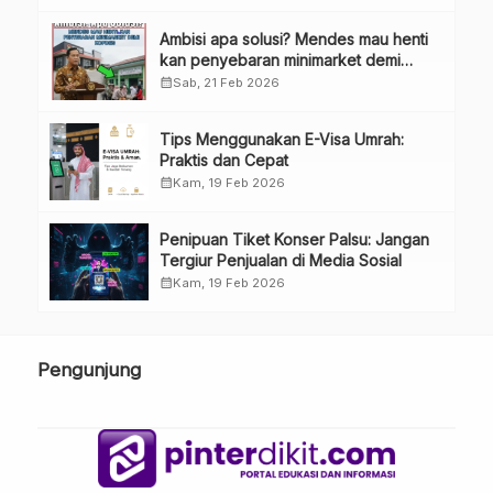
Ambisi apa solusi? Mendes mau henti
kan penyebaran minimarket demi
kopdes.
calendar_month
Sab, 21 Feb 2026
Tips Menggunakan E-Visa Umrah:
Praktis dan Cepat
calendar_month
Kam, 19 Feb 2026
Penipuan Tiket Konser Palsu: Jangan
Tergiur Penjualan di Media Sosial
calendar_month
Kam, 19 Feb 2026
Pengunjung