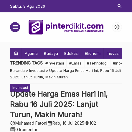
search
Sabtu, 8 Agu 2026
menu
light_mode
home
Agama
Budaya
Edukasi
Ekonomi
Inovasi
Inv
TRENDING TAGS
#Investasi
#Emas
#Tehnologi
#Inovasi
Beranda
»
Investasi
»
Update Harga Emas Hari Ini, Rabu 16 Juli
2025: Lanjut Turun, Makin Murah!
Investasi
Update Harga Emas Hari Ini,
Rabu 16 Juli 2025: Lanjut
Turun, Makin Murah!
account_circle
calendar_month
visibility
Muhamad Fatoni
Rab, 16 Jul 2025
102
comment
0 komentar