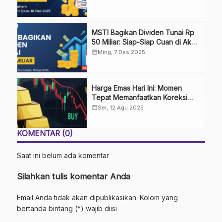
MSTI Bagikan Dividen Tunai Rp
50 Miliar: Siap-Siap Cuan di Akhir
Tahun!
calendar_month
Ming, 7 Des 2025
Harga Emas Hari Ini: Momen
Tepat Memanfaatkan Koreksi
Harga
calendar_month
Sel, 12 Agu 2025
KOMENTAR (0)
Saat ini belum ada komentar
Silahkan tulis komentar Anda
Email Anda tidak akan dipublikasikan. Kolom yang
bertanda bintang (*) wajib diisi