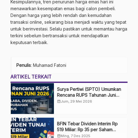
Kesimpulannya, tren penurunan harga emas hari ini
menawarkan kesempatan emas bagi calon pembeli.
Dengan harga yang lebih rendah dan kemudahan
transaksi online, sekarang bisa menjadi waktu yang tepat
untuk berinvestasi. Selalu pastikan untuk memantau harga
terkini sebelum bertransaksi untuk mendapatkan
keputusan terbaik.
Penulis
: Muhamad Fatoni
ARTIKEL TERKAIT
Surya Pertiwi (SPTO) Umumkan
Rencana RUPS Tahunan Juni
2026, Bahas Penggunaan Laba
calendar_month
Jum, 29 Mei 2026
Hingga Perubahan Penguru
BFIN Tebar Dividen Interim Rp
519 Miliar: Rp 35 per Saham
Masuk Rekening Investor!
calendar_month
Ming, 7 Des 2025