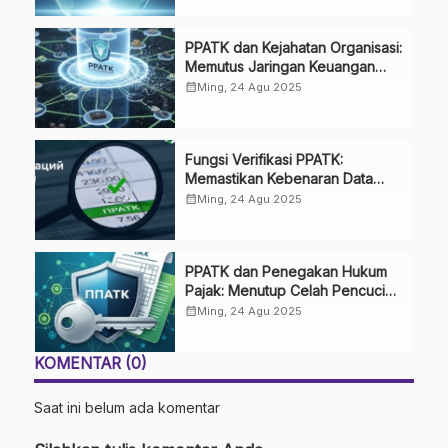
PPATK dan Kejahatan Organisasi:
Memutus Jaringan Keuangan
Sindikat
calendar_month
Ming, 24 Agu 2025
Fungsi Verifikasi PPATK:
Memastikan Kebenaran Data
Laporan
calendar_month
Ming, 24 Agu 2025
PPATK dan Penegakan Hukum
Pajak: Menutup Celah Pencucian
Uang
calendar_month
Ming, 24 Agu 2025
KOMENTAR (0)
Saat ini belum ada komentar