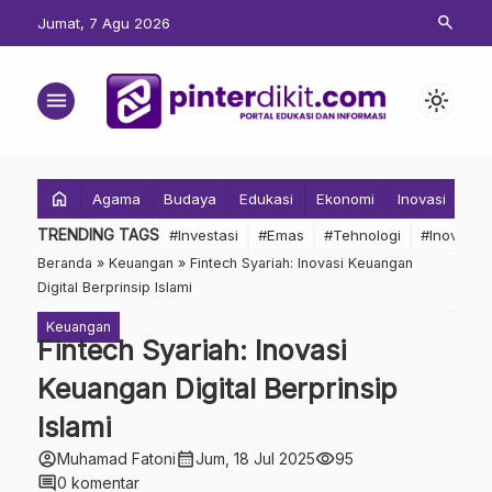
search
Jumat, 7 Agu 2026
menu
light_mode
home
Agama
Budaya
Edukasi
Ekonomi
Inovasi
Inv
TRENDING TAGS
#Investasi
#Emas
#Tehnologi
#Inovasi
Beranda
»
Keuangan
»
Fintech Syariah: Inovasi Keuangan
Digital Berprinsip Islami
Keuangan
Fintech Syariah: Inovasi
Keuangan Digital Berprinsip
Islami
account_circle
calendar_month
visibility
Muhamad Fatoni
Jum, 18 Jul 2025
95
comment
0 komentar