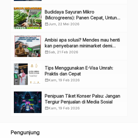
Perubahan Penguru
Budidaya Sayuran Mikro
(Microgreens): Panen Cepat, Untung
Besar
calendar_month
Jum, 22 Mei 2026
Ambisi apa solusi? Mendes mau henti
kan penyebaran minimarket demi
kopdes.
calendar_month
Sab, 21 Feb 2026
Tips Menggunakan E-Visa Umrah:
Praktis dan Cepat
calendar_month
Kam, 19 Feb 2026
Penipuan Tiket Konser Palsu: Jangan
Tergiur Penjualan di Media Sosial
calendar_month
Kam, 19 Feb 2026
Pengunjung