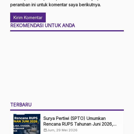
peramban ini untuk komentar saya berikutnya.
REKOMENDASI UNTUK ANDA
TERBARU
Surya Pertiwi (SPTO) Umumkan
Rencana RUPS Tahunan Juni 2026,
Bahas Penggunaan Laba Hingga
calendar_month
Jum, 29 Mei 2026