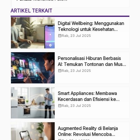
ARTIKEL TERKAIT
Digital Wellbeing: Menggunakan
Teknologi untuk Kesehatan
Mental dan Keseimbangan Hidup
calendar_month
Rab, 23 Jul 2025
Personalisasi Hiburan Berbasis
AI: Temukan Tontonan dan Musik
Favorit Anda Lebih Cepat
calendar_month
Rab, 23 Jul 2025
Smart Appliances: Membawa
Kecerdasan dan Efisiensi ke
Dalam Rumah Anda
calendar_month
Rab, 23 Jul 2025
Augmented Reality di Belanja
Online: Revolusi Mencoba