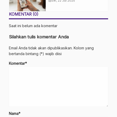
Produk dari Kenyamanan Rumah
calendar_month
Sel, 22 Jul 2025
KOMENTAR (0)
Saat ini belum ada komentar
Silahkan tulis komentar Anda
Email Anda tidak akan dipublikasikan. Kolom yang
bertanda bintang (*) wajib diisi
Komentar*
Nama*