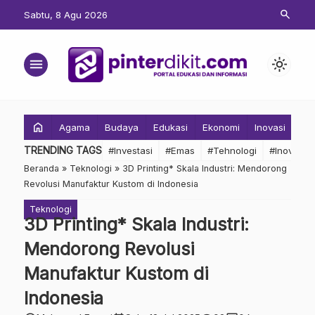
search
Sabtu, 8 Agu 2026
menu
light_mode
home
Agama
Budaya
Edukasi
Ekonomi
Inovasi
Inv
TRENDING TAGS
#Investasi
#Emas
#Tehnologi
#Inovasi
Beranda
»
Teknologi
»
3D Printing* Skala Industri: Mendorong
Revolusi Manufaktur Kustom di Indonesia
Teknologi
3D Printing* Skala Industri:
Mendorong Revolusi
Manufaktur Kustom di
Indonesia