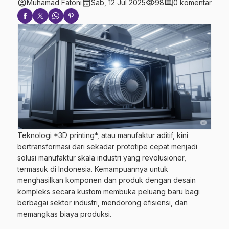
account_circle
calendar_month
visibility
comment
Muhamad Fatoni
Sab, 12 Jul 2025
98
0 komentar
Teknologi *3D printing*, atau manufaktur aditif, kini
bertransformasi dari sekadar prototipe cepat menjadi
solusi manufaktur skala industri yang revolusioner,
termasuk di Indonesia. Kemampuannya untuk
menghasilkan komponen dan produk dengan desain
kompleks secara kustom membuka peluang baru bagi
berbagai sektor industri, mendorong efisiensi, dan
memangkas biaya produksi.