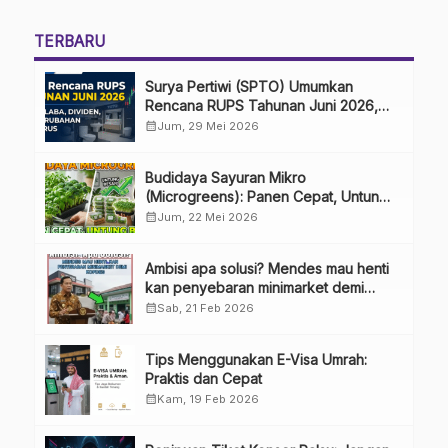
TERBARU
Surya Pertiwi (SPTO) Umumkan
Rencana RUPS Tahunan Juni 2026,
Bahas Penggunaan Laba Hingga
calendar_month
Jum, 29 Mei 2026
Perubahan Penguru
Budidaya Sayuran Mikro
(Microgreens): Panen Cepat, Untung
Besar
calendar_month
Jum, 22 Mei 2026
Ambisi apa solusi? Mendes mau henti
kan penyebaran minimarket demi
kopdes.
calendar_month
Sab, 21 Feb 2026
Tips Menggunakan E-Visa Umrah:
Praktis dan Cepat
calendar_month
Kam, 19 Feb 2026