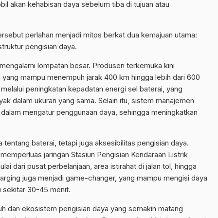
il akan kehabisan daya sebelum tiba di tujuan atau
tersebut perlahan menjadi mitos berkat dua kemajuan utama:
struktur pengisian daya.
lah mengalami lompatan besar. Produsen terkemuka kini
i yang mampu menempuh jarak 400 km hingga lebih dari 600
 melalui peningkatan kepadatan energi sel baterai, yang
ak dalam ukuran yang sama. Selain itu, sistem manajemen
l dalam mengatur penggunaan daya, sehingga meningkatkan
entang baterai, tetapi juga aksesibilitas pengisian daya.
memperluas jaringan Stasiun Pengisian Kendaraan Listrik
i dari pusat perbelanjaan, area istirahat di jalan tol, hingga
charging juga menjadi game-changer, yang mampu mengisi daya
 sekitar 30-45 menit.
k jauh dan ekosistem pengisian daya yang semakin matang