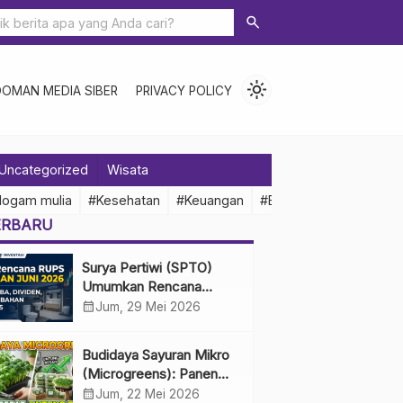
search
light_mode
DOMAN MEDIA SIBER
PRIVACY POLICY
Uncategorized
Wisata
logam mulia
#Kesehatan
#Keuangan
#Ekonomi Indonesia
ERBARU
Surya Pertiwi (SPTO)
Umumkan Rencana
RUPS Tahunan Juni 2026,
calendar_month
Jum, 29 Mei 2026
Bahas Penggunaan Laba
Hingga Perubahan
Budidaya Sayuran Mikro
Penguru
(Microgreens): Panen
Cepat, Untung Besar
calendar_month
Jum, 22 Mei 2026