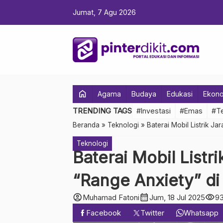
Jumat, 7 Agu 2026
home
Agama
Budaya
Edukasi
Ekon
TRENDING TAGS
#Investasi
#Emas
#Te
Beranda
»
Teknologi
»
Baterai Mobil Listrik J
Teknologi
Baterai Mobil Listr
“Range Anxiety” d
account_circle
calendar_month
visibility
Muhamad Fatoni
Jum, 18 Jul 2025
9
Facebook
Twitter
Whatsapp