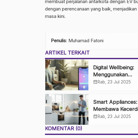
membuat perjalanan antarkota dengan EV buk
dengan perencanaan yang baik, menjadikan mo
masa kini.
Penulis
: Muhamad Fatoni
ARTIKEL TERKAIT
Digital Wellbeing:
Menggunakan
Teknologi untuk
calendar_month
Rab, 23 Jul 2025
Kesehatan Mental
Keseimbangan Hi
Smart Appliances:
Membawa Kecerd
dan Efisiensi ke D
calendar_month
Rab, 23 Jul 2025
Rumah Anda
KOMENTAR (0)