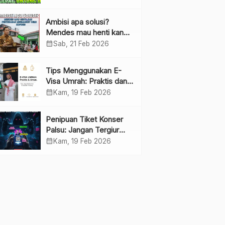
Ambisi apa solusi?
Mendes mau henti kan
penyebaran minimarket
calendar_month
Sab, 21 Feb 2026
demi kopdes.
Tips Menggunakan E-
Visa Umrah: Praktis dan
Cepat
calendar_month
Kam, 19 Feb 2026
Penipuan Tiket Konser
Palsu: Jangan Tergiur
Penjualan di Media Sosial
calendar_month
Kam, 19 Feb 2026