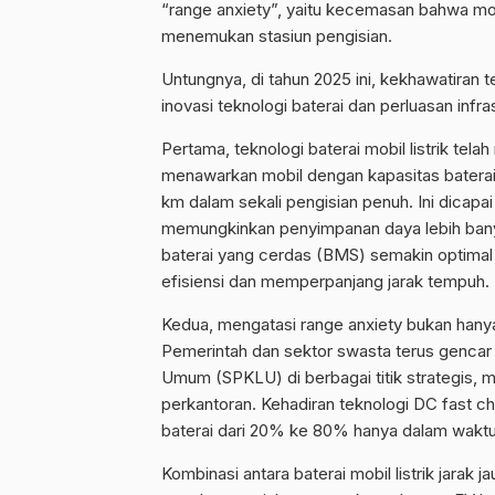
“range anxiety”, yaitu kecemasan bahwa mob
menemukan stasiun pengisian.
Untungnya, di tahun 2025 ini, kekhawatiran 
inovasi teknologi baterai dan perluasan infra
Pertama, teknologi baterai mobil listrik te
menawarkan mobil dengan kapasitas batera
km dalam sekali pengisian penuh. Ini dicapai
memungkinkan penyimpanan daya lebih bany
baterai yang cerdas (BMS) semakin optima
efisiensi dan memperpanjang jarak tempuh.
Kedua, mengatasi range anxiety bukan hanya t
Pemerintah dan sektor swasta terus gencar 
Umum (SPKLU) di berbagai titik strategis, mula
perkantoran. Kehadiran teknologi DC fast 
baterai dari 20% ke 80% hanya dalam waktu
Kombinasi antara baterai mobil listrik jara