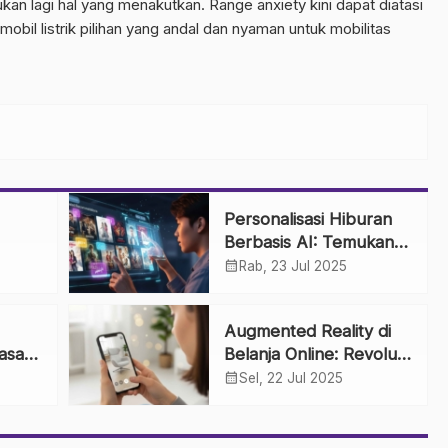
an lagi hal yang menakutkan. Range anxiety kini dapat diatasi
bil listrik pilihan yang andal dan nyaman untuk mobilitas
Personalisasi Hiburan
Berbasis AI: Temukan
Tontonan dan Musik
calendar_month
Rab, 23 Jul 2025
 dan
Favorit Anda Lebih
dup
Cepat
Augmented Reality di
asan
Belanja Online: Revolusi
alam
Mencoba Produk dari
calendar_month
Sel, 22 Jul 2025
Kenyamanan Rumah