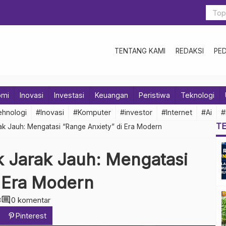
TENTANG KAMI
REDAKSI
PE
omi
Inovasi
Investasi
Keuangan
Peristiwa
Teknologi
hnologi
#Inovasi
#Komputer
#investor
#Internet
#Ai
#
T
arak Jauh: Mengatasi “Range Anxiety” di Era Modern
ik Jarak Jauh: Mengatasi
i Era Modern
comment
3
0 komentar
Pinterest