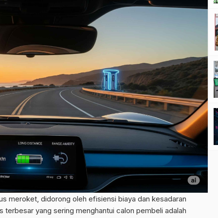
terus meroket, didorong oleh efisiensi biaya dan kesadaran
s terbesar yang sering menghantui calon pembeli adalah