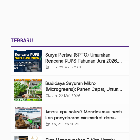
TERBARU
Surya Pertiwi (SPTO) Umumkan
Rencana RUPS Tahunan Juni 2026,
Bahas Penggunaan Laba Hingga
calendar_month
Jum, 29 Mei 2026
Perubahan Penguru
Budidaya Sayuran Mikro
(Microgreens): Panen Cepat, Untung
Besar
calendar_month
Jum, 22 Mei 2026
Ambisi apa solusi? Mendes mau henti
kan penyebaran minimarket demi
kopdes.
calendar_month
Sab, 21 Feb 2026