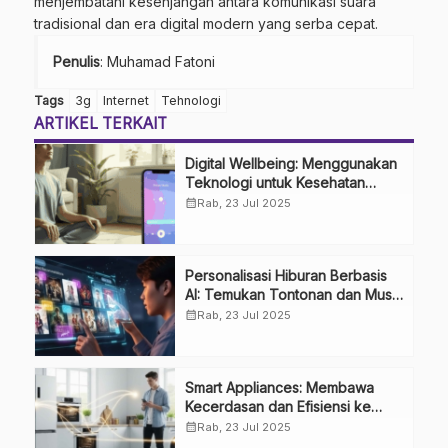
menjembatani kesenjangan antara komunikasi suara
tradisional dan era digital modern yang serba cepat.
Penulis
: Muhamad Fatoni
Tags
3g
Internet
Tehnologi
ARTIKEL TERKAIT
Digital Wellbeing: Menggunakan
Teknologi untuk Kesehatan
Mental dan Keseimbangan Hidup
calendar_month
Rab, 23 Jul 2025
Personalisasi Hiburan Berbasis
AI: Temukan Tontonan dan Musik
Favorit Anda Lebih Cepat
calendar_month
Rab, 23 Jul 2025
Smart Appliances: Membawa
Kecerdasan dan Efisiensi ke
Dalam Rumah Anda
calendar_month
Rab, 23 Jul 2025