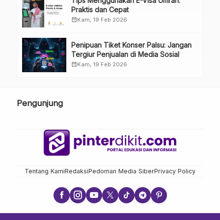
Tips Menggunakan E-Visa Umrah:
Praktis dan Cepat
calendar_month
Kam, 19 Feb 2026
Penipuan Tiket Konser Palsu: Jangan
Tergiur Penjualan di Media Sosial
calendar_month
Kam, 19 Feb 2026
Pengunjung
Tentang Kami
Redaksi
Pedoman Media Siber
Privacy Policy