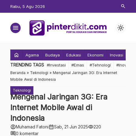
search
Rabu, 5 Agu 2026
menu
light_mode
home
Agama
Budaya
Edukasi
Ekonomi
Inovasi
Inv
TRENDING TAGS
#Investasi
#Emas
#Tehnologi
#Inovasi
Beranda
»
Teknologi
»
Mengenal Jaringan 3G: Era Internet
Mobile Awal di Indonesia
Teknologi
Mengenal Jaringan 3G: Era
Internet Mobile Awal di
Indonesia
account_circle
calendar_month
visibility
Muhamad Fatoni
Sab, 21 Jun 2025
220
comment
0 komentar