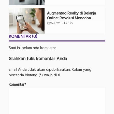
Augmented Reality di Belanja
Online: Revolusi Mencoba
Produk dari Kenyamanan Rumah
calendar_month
Sel, 22 Jul 2025
KOMENTAR (0)
Saat ini belum ada komentar
Silahkan tulis komentar Anda
Email Anda tidak akan dipublikasikan. Kolom yang
bertanda bintang (*) wajib diisi
Komentar*