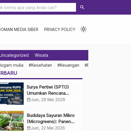
search
light_mode
DOMAN MEDIA SIBER
PRIVACY POLICY
Uncategorized
Wisata
logam mulia
#Kesehatan
#Keuangan
#Ekonomi Indonesia
ERBARU
Surya Pertiwi (SPTO)
Umumkan Rencana
RUPS Tahunan Juni 2026,
calendar_month
Jum, 29 Mei 2026
Bahas Penggunaan Laba
Hingga Perubahan
Budidaya Sayuran Mikro
Penguru
(Microgreens): Panen
Cepat, Untung Besar
calendar_month
Jum, 22 Mei 2026