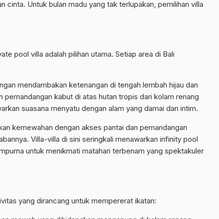
cinta. Untuk bulan madu yang tak terlupakan, pemilihan villa
e pool villa adalah pilihan utama. Setiap area di Bali
pasangan mendambakan ketenangan di tengah lembah hijau dan
pemandangan kabut di atas hutan tropis dari kolam renang
nawarkan suasana menyatu dengan alam yang damai dan intim.
inkan kemewahan dengan akses pantai dan pemandangan
nnya. Villa-villa di sini seringkali menawarkan infinity pool
empurna untuk menikmati matahari terbenam yang spektakuler
itas yang dirancang untuk mempererat ikatan: