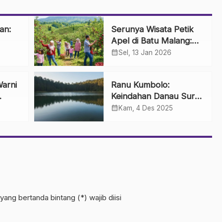
an:
Serunya Wisata Petik
Apel di Batu Malang:
Sensasi Panen
calendar_month
Sel, 13 Jan 2026
Langsung dari Pohon
arni
Ranu Kumbolo:
Keindahan Danau Surga
umuh
di Jalur Pendakian
calendar_month
Kam, 4 Des 2025
Indah
Gunung Semeru
yang bertanda bintang (*) wajib diisi