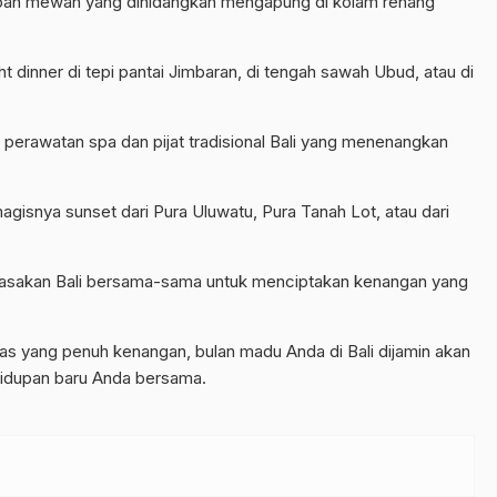
arapan mewah yang dihidangkan mengapung di kolam renang
 dinner di tepi pantai Jimbaran, di tengah sawah Ubud, atau di
 perawatan spa dan pijat tradisional Bali yang menenangkan
gisnya sunset dari Pura Uluwatu, Pura Tanah Lot, atau dari
 masakan Bali bersama-sama untuk menciptakan kenangan yang
itas yang penuh kenangan, bulan madu Anda di Bali dijamin akan
hidupan baru Anda bersama.