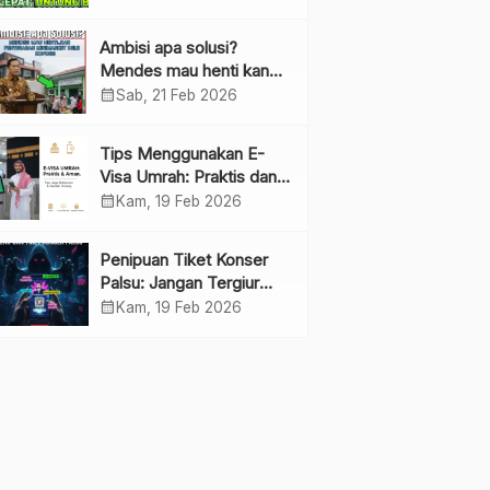
Ambisi apa solusi?
Mendes mau henti kan
penyebaran minimarket
calendar_month
Sab, 21 Feb 2026
demi kopdes.
Tips Menggunakan E-
Visa Umrah: Praktis dan
Cepat
calendar_month
Kam, 19 Feb 2026
Penipuan Tiket Konser
Palsu: Jangan Tergiur
Penjualan di Media Sosial
calendar_month
Kam, 19 Feb 2026