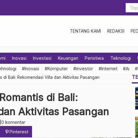
TENTANG KAMI
REDAKSI
PE
omi
Inovasi
Investasi
Keuangan
Peristiwa
Teknologi
hnologi
#Inovasi
#Komputer
#investor
#Internet
#Ai
#
T
 di Bali: Rekomendasi Villa dan Aktivitas Pasangan
omantis di Bali:
dan Aktivitas Pasangan
nt
0 komentar
Pinterest