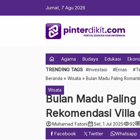
Jumat, 7 Agu 2026
home
Agama
Budaya
Edukasi
Ekon
TRENDING TAGS
#Investasi
#Emas
#Te
Beranda
»
Wisata
»
Bulan Madu Paling Romantis
Wisata
Bulan Madu Paling R
Rekomendasi Villa 
account_circle
calendar_month
visibility
comme
Muhamad Fatoni
Sel, 1 Jul 2025
92
Facebook
Twitter
Whatsapp