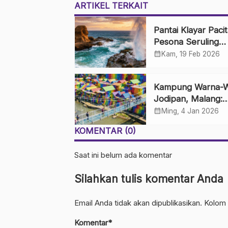
ARTIKEL TERKAIT
Pantai Klayar Pacit
Pesona Seruling
Samudra dan Batu
calendar_month
Kam, 19 Feb 2026
Sphinx
Kampung Warna-W
Jodipan, Malang:
Perkampungan K
calendar_month
Ming, 4 Jan 2026
yang Disulap Jadi 
KOMENTAR (0)
Saat ini belum ada komentar
Silahkan tulis komentar Anda
Email Anda tidak akan dipublikasikan. Kolom 
Komentar*