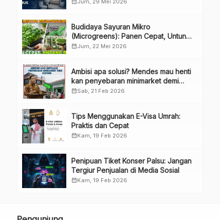
Bahas Penggunaan Laba Hingga
calendar_month
Jum, 29 Mei 2026
Perubahan Penguru
Budidaya Sayuran Mikro
(Microgreens): Panen Cepat, Untung
Besar
calendar_month
Jum, 22 Mei 2026
Ambisi apa solusi? Mendes mau henti
kan penyebaran minimarket demi
kopdes.
calendar_month
Sab, 21 Feb 2026
Tips Menggunakan E-Visa Umrah:
Praktis dan Cepat
calendar_month
Kam, 19 Feb 2026
Penipuan Tiket Konser Palsu: Jangan
Tergiur Penjualan di Media Sosial
calendar_month
Kam, 19 Feb 2026
Pengunjung