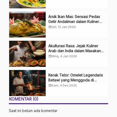
Arsik Ikan Mas: Sensasi Pedas
Getir Andaliman dalam Kuliner
Khas Batak
calendar_month
Sel, 13 Jan 2026
Akulturasi Rasa: Jejak Kuliner
Arab dan India dalam Masakan
Nusantara
calendar_month
Ming, 4 Jan 2026
Kerak Telor: Omelet Legendaris
Betawi yang Menggoda di
Tengah Modernitas
calendar_month
Kam, 4 Des 2025
KOMENTAR (0)
Saat ini belum ada komentar