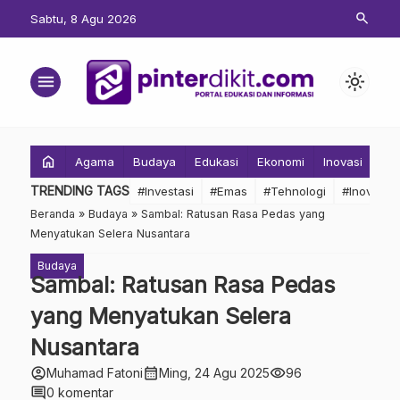
search
Sabtu, 8 Agu 2026
menu
light_mode
home
Agama
Budaya
Edukasi
Ekonomi
Inovasi
Inv
TRENDING TAGS
#Investasi
#Emas
#Tehnologi
#Inovasi
Beranda
»
Budaya
»
Sambal: Ratusan Rasa Pedas yang
Menyatukan Selera Nusantara
Budaya
Sambal: Ratusan Rasa Pedas
yang Menyatukan Selera
Nusantara
account_circle
calendar_month
visibility
Muhamad Fatoni
Ming, 24 Agu 2025
96
comment
0 komentar