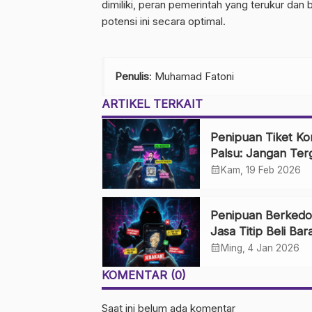
dimiliki, peran pemerintah yang terukur da
potensi ini secara optimal.
Penulis
: Muhamad Fatoni
ARTIKEL TERKAIT
Penipuan Tiket Ko
Palsu: Jangan Ter
Penjualan di Medi
calendar_month
Kam, 19 Feb 2026
Sosial
Penipuan Berkedo
Jasa Titip Beli Bar
Luar Negeri: Was
calendar_month
Ming, 4 Jan 2026
Impian Belanja Im
KOMENTAR (0)
Saat ini belum ada komentar