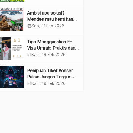
Ambisi apa solusi?
Mendes mau henti kan
penyebaran minimarket
calendar_month
Sab, 21 Feb 2026
demi kopdes.
Tips Menggunakan E-
Visa Umrah: Praktis dan
Cepat
calendar_month
Kam, 19 Feb 2026
Penipuan Tiket Konser
Palsu: Jangan Tergiur
Penjualan di Media Sosial
calendar_month
Kam, 19 Feb 2026