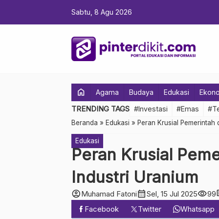
Sabtu, 8 Agu 2026
home
Agama
Budaya
Edukasi
Ekon
TRENDING TAGS
#Investasi
#Emas
#Te
Beranda
»
Edukasi
»
Peran Krusial Pemerintah
Edukasi
Peran Krusial Pem
Industri Uranium
account_circle
calendar_month
visibility
co
Muhamad Fatoni
Sel, 15 Jul 2025
99
Facebook
Twitter
Whatsapp