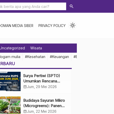
search
light_mode
DOMAN MEDIA SIBER
PRIVACY POLICY
Uncategorized
Wisata
logam mulia
#Kesehatan
#Keuangan
#Ekonomi Indonesia
ERBARU
Surya Pertiwi (SPTO)
Umumkan Rencana
RUPS Tahunan Juni 2026,
calendar_month
Jum, 29 Mei 2026
Bahas Penggunaan Laba
Hingga Perubahan
Budidaya Sayuran Mikro
Penguru
(Microgreens): Panen
Cepat, Untung Besar
calendar_month
Jum, 22 Mei 2026