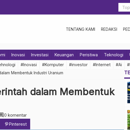
TENTANG KAMI
REDAKSI
PE
omi
Inovasi
Investasi
Keuangan
Peristiwa
Teknologi
hnologi
#Inovasi
#Komputer
#investor
#Internet
#Ai
#
T
 dalam Membentuk Industri Uranium
erintah dalam Membentuk
mment
0 komentar
Pinterest