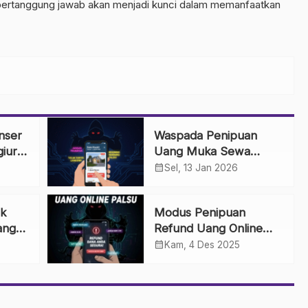
n bertanggung jawab akan menjadi kunci dalam memanfaatkan
nser
Waspada Penipuan
giur
Uang Muka Sewa
a
Rumah Online: Tips
calendar_month
Sel, 13 Jan 2026
Agar Tidak Terkecoh
k
Modus Penipuan
ang
Refund Uang Online
pada
Palsu: Waspada Janji
calendar_month
Kam, 4 Des 2025
por
Uang Kembali