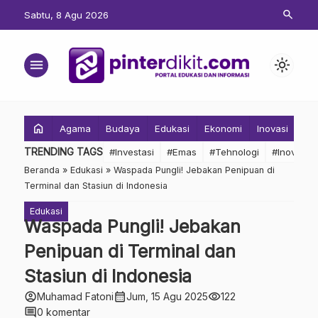
search
Sabtu, 8 Agu 2026
menu
light_mode
home
Agama
Budaya
Edukasi
Ekonomi
Inovasi
Inv
TRENDING TAGS
#Investasi
#Emas
#Tehnologi
#Inovasi
Beranda
»
Edukasi
»
Waspada Pungli! Jebakan Penipuan di
Terminal dan Stasiun di Indonesia
Edukasi
Waspada Pungli! Jebakan
Penipuan di Terminal dan
Stasiun di Indonesia
account_circle
calendar_month
visibility
Muhamad Fatoni
Jum, 15 Agu 2025
122
comment
0 komentar