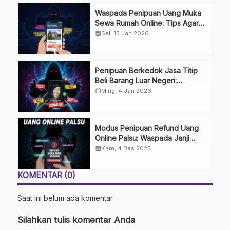
Waspada Penipuan Uang Muka
Sewa Rumah Online: Tips Agar
Tidak Terkecoh
calendar_month
Sel, 13 Jan 2026
Penipuan Berkedok Jasa Titip
Beli Barang Luar Negeri:
Waspada Impian Belanja Impor
calendar_month
Ming, 4 Jan 2026
Modus Penipuan Refund Uang
Online Palsu: Waspada Janji
Uang Kembali
calendar_month
Kam, 4 Des 2025
KOMENTAR (0)
Saat ini belum ada komentar
Silahkan tulis komentar Anda