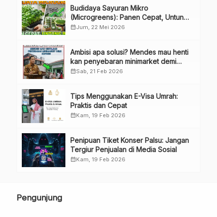
Budidaya Sayuran Mikro
(Microgreens): Panen Cepat, Untung
Besar
calendar_month
Jum, 22 Mei 2026
Ambisi apa solusi? Mendes mau henti
kan penyebaran minimarket demi
kopdes.
calendar_month
Sab, 21 Feb 2026
Tips Menggunakan E-Visa Umrah:
Praktis dan Cepat
calendar_month
Kam, 19 Feb 2026
Penipuan Tiket Konser Palsu: Jangan
Tergiur Penjualan di Media Sosial
calendar_month
Kam, 19 Feb 2026
Pengunjung