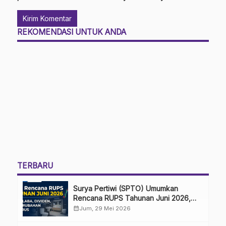
REKOMENDASI UNTUK ANDA
TERBARU
Surya Pertiwi (SPTO) Umumkan
Rencana RUPS Tahunan Juni 2026,
Bahas Penggunaan Laba Hingga
calendar_month
Jum, 29 Mei 2026
Perubahan Penguru