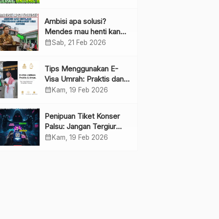
Ambisi apa solusi?
Mendes mau henti kan
penyebaran minimarket
calendar_month
Sab, 21 Feb 2026
demi kopdes.
Tips Menggunakan E-
Visa Umrah: Praktis dan
Cepat
calendar_month
Kam, 19 Feb 2026
Penipuan Tiket Konser
Palsu: Jangan Tergiur
Penjualan di Media Sosial
calendar_month
Kam, 19 Feb 2026