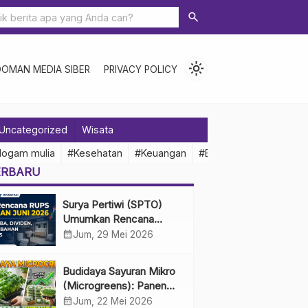
search
light_mode
DOMAN MEDIA SIBER
PRIVACY POLICY
Uncategorized
Wisata
logam mulia
#Kesehatan
#Keuangan
#Ekonomi Indonesia
ERBARU
Surya Pertiwi (SPTO)
Umumkan Rencana
RUPS Tahunan Juni 2026,
calendar_month
Jum, 29 Mei 2026
Bahas Penggunaan Laba
Hingga Perubahan
Budidaya Sayuran Mikro
Penguru
(Microgreens): Panen
Cepat, Untung Besar
calendar_month
Jum, 22 Mei 2026