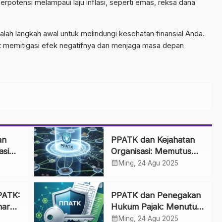
erpotensi melampaui laju inflasi, seperti emas, reksa dana
lah langkah awal untuk melindungi kesehatan finansial Anda.
t memitigasi efek negatifnya dan menjaga masa depan
an
PPATK dan Kejahatan
asi
Organisasi: Memutus
.0
Jaringan Keuangan
calendar_month
Ming, 24 Agu 2025
Sindikat
PPATK:
PPATK dan Penegakan
naran
Hukum Pajak: Menutup
Celah Pencucian Uang
calendar_month
Ming, 24 Agu 2025