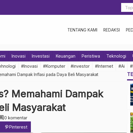
TENTANG KAMI
REDAKSI
PE
omi
Inovasi
Investasi
Keuangan
Peristiwa
Teknologi
hnologi
#Inovasi
#Komputer
#investor
#Internet
#Ai
#
T
emahami Dampak Inflasi pada Daya Beli Masyarakat
is? Memahami Dampak
eli Masyarakat
mment
0 komentar
Pinterest