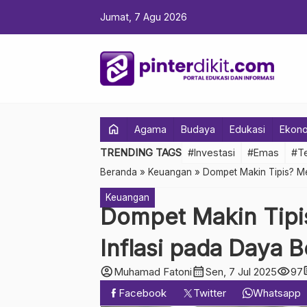
Jumat, 7 Agu 2026
home
Agama
Budaya
Edukasi
Ekon
TRENDING TAGS
#Investasi
#Emas
#Te
Beranda
»
Keuangan
»
Dompet Makin Tipis? M
Keuangan
Dompet Makin Tip
Inflasi pada Daya B
account_circle
calendar_month
visibility
co
Muhamad Fatoni
Sen, 7 Jul 2025
97
Facebook
Twitter
Whatsapp