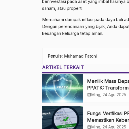
berinvestasi pada aset yang imbal hasilnya b
saham, atau properti.
Memahami dampak inflasi pada daya beli ada
Dengan perencanaan yang bijak, Anda dapa
keuangan keluarga tetap aman.
Penulis
: Muhamad Fatoni
ARTIKEL TERKAIT
Menilik Masa Dep
PPATK: Transform
Menghadapi Era 4
calendar_month
Ming, 24 Agu 2025
Fungsi Verifikasi 
Memastikan Kebe
Data Laporan
calendar_month
Ming, 24 Agu 2025