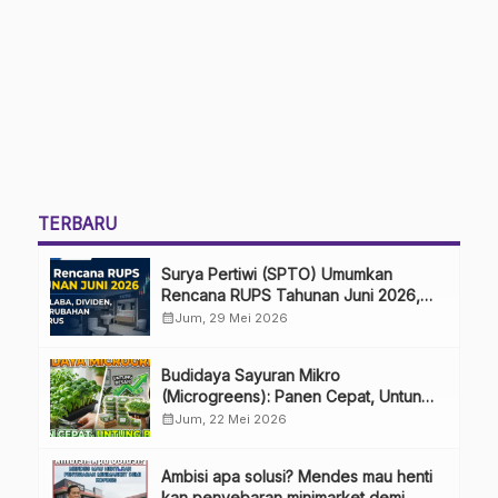
TERBARU
Surya Pertiwi (SPTO) Umumkan
Rencana RUPS Tahunan Juni 2026,
Bahas Penggunaan Laba Hingga
calendar_month
Jum, 29 Mei 2026
Perubahan Penguru
Budidaya Sayuran Mikro
(Microgreens): Panen Cepat, Untung
Besar
calendar_month
Jum, 22 Mei 2026
Ambisi apa solusi? Mendes mau henti
kan penyebaran minimarket demi