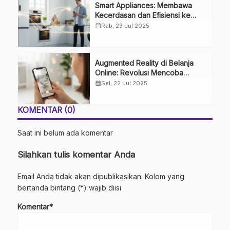
Smart Appliances: Membawa
Kecerdasan dan Efisiensi ke
Dalam Rumah Anda
calendar_month
Rab, 23 Jul 2025
Augmented Reality di Belanja
Online: Revolusi Mencoba
Produk dari Kenyamanan Rumah
calendar_month
Sel, 22 Jul 2025
KOMENTAR (0)
Saat ini belum ada komentar
Silahkan tulis komentar Anda
Email Anda tidak akan dipublikasikan. Kolom yang
bertanda bintang (*) wajib diisi
Komentar*