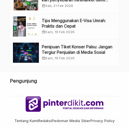
kopdes.
calendar_month
Sab, 21 Feb 2026
Tips Menggunakan E-Visa Umrah:
Praktis dan Cepat
calendar_month
Kam, 19 Feb 2026
Penipuan Tiket Konser Palsu: Jangan
Tergiur Penjualan di Media Sosial
calendar_month
Kam, 19 Feb 2026
Pengunjung
Tentang Kami
Redaksi
Pedoman Media Siber
Privacy Policy