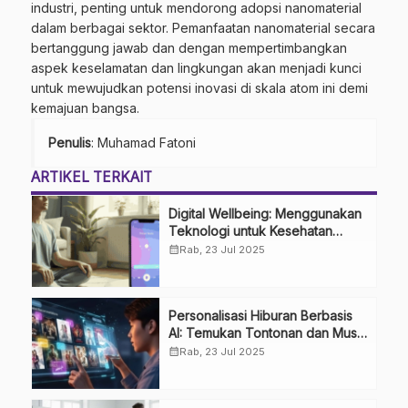
industri, penting untuk mendorong adopsi nanomaterial
dalam berbagai sektor. Pemanfaatan nanomaterial secara
bertanggung jawab dan dengan mempertimbangkan
aspek keselamatan dan lingkungan akan menjadi kunci
untuk mewujudkan potensi inovasi di skala atom ini demi
kemajuan bangsa.
Penulis
: Muhamad Fatoni
ARTIKEL TERKAIT
Digital Wellbeing: Menggunakan
Teknologi untuk Kesehatan
Mental dan Keseimbangan Hidup
calendar_month
Rab, 23 Jul 2025
Personalisasi Hiburan Berbasis
AI: Temukan Tontonan dan Musik
Favorit Anda Lebih Cepat
calendar_month
Rab, 23 Jul 2025