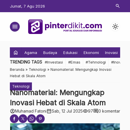
search
Jumat, 7 Agu 2026
menu
light_mode
home
Agama
Budaya
Edukasi
Ekonomi
Inovasi
Inv
TRENDING TAGS
#Investasi
#Emas
#Tehnologi
#Inovasi
Beranda
»
Teknologi
»
Nanomaterial: Mengungkap Inovasi
Hebat di Skala Atom
Teknologi
Nanomaterial: Mengungkap
Inovasi Hebat di Skala Atom
account_circle
calendar_month
visibility
comment
Muhamad Fatoni
Sab, 12 Jul 2025
97
0 komentar