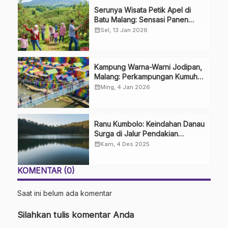
Serunya Wisata Petik Apel di
Batu Malang: Sensasi Panen
Langsung dari Pohon
calendar_month
Sel, 13 Jan 2026
Kampung Warna-Warni Jodipan,
Malang: Perkampungan Kumuh
yang Disulap Jadi Indah
calendar_month
Ming, 4 Jan 2026
Ranu Kumbolo: Keindahan Danau
Surga di Jalur Pendakian
Gunung Semeru
calendar_month
Kam, 4 Des 2025
KOMENTAR (0)
Saat ini belum ada komentar
Silahkan tulis komentar Anda