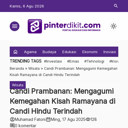
search
Kamis, 6 Agu 2026
menu
light_mode
home
Agama
Budaya
Edukasi
Ekonomi
Inovasi
Inv
TRENDING TAGS
#Investasi
#Emas
#Tehnologi
#Inovasi
Beranda
»
Wisata
»
Candi Prambanan: Mengagumi Kemegahan
Kisah Ramayana di Candi Hindu Terindah
Wisata
Candi Prambanan: Mengagumi
Kemegahan Kisah Ramayana di
Candi Hindu Terindah
account_circle
calendar_month
visibility
Muhamad Fatoni
Ming, 17 Agu 2025
128
comment
0 komentar