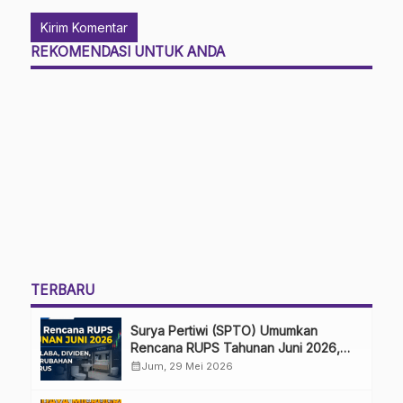
REKOMENDASI UNTUK ANDA
TERBARU
Surya Pertiwi (SPTO) Umumkan
Rencana RUPS Tahunan Juni 2026,
Bahas Penggunaan Laba Hingga
calendar_month
Jum, 29 Mei 2026
Perubahan Penguru