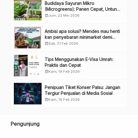
Budidaya Sayuran Mikro
(Microgreens): Panen Cepat, Untung
Besar
calendar_month
Jum, 22 Mei 2026
Ambisi apa solusi? Mendes mau henti
kan penyebaran minimarket demi
kopdes.
calendar_month
Sab, 21 Feb 2026
Tips Menggunakan E-Visa Umrah:
Praktis dan Cepat
calendar_month
Kam, 19 Feb 2026
Penipuan Tiket Konser Palsu: Jangan
Tergiur Penjualan di Media Sosial
calendar_month
Kam, 19 Feb 2026
Pengunjung