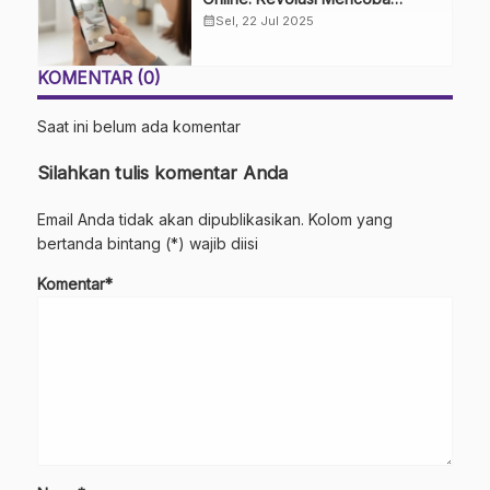
Produk dari Kenyamanan Rumah
calendar_month
Sel, 22 Jul 2025
KOMENTAR (0)
Saat ini belum ada komentar
Silahkan tulis komentar Anda
Email Anda tidak akan dipublikasikan. Kolom yang
bertanda bintang (*) wajib diisi
Komentar*