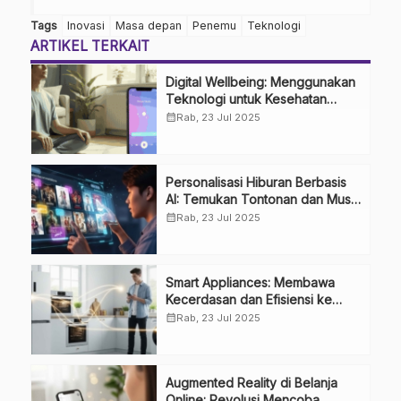
Tags
Inovasi
Masa depan
Penemu
Teknologi
ARTIKEL TERKAIT
Digital Wellbeing: Menggunakan
Teknologi untuk Kesehatan
Mental dan Keseimbangan Hidup
calendar_month
Rab, 23 Jul 2025
Personalisasi Hiburan Berbasis
AI: Temukan Tontonan dan Musik
Favorit Anda Lebih Cepat
calendar_month
Rab, 23 Jul 2025
Smart Appliances: Membawa
Kecerdasan dan Efisiensi ke
Dalam Rumah Anda
calendar_month
Rab, 23 Jul 2025
Augmented Reality di Belanja
Online: Revolusi Mencoba