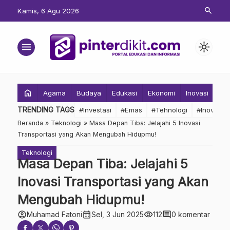
search
Kamis, 6 Agu 2026
menu
light_mode
home
Agama
Budaya
Edukasi
Ekonomi
Inovasi
Inv
TRENDING TAGS
#Investasi
#Emas
#Tehnologi
#Inovasi
Beranda
»
Teknologi
»
Masa Depan Tiba: Jelajahi 5 Inovasi
Transportasi yang Akan Mengubah Hidupmu!
Teknologi
Masa Depan Tiba: Jelajahi 5
Inovasi Transportasi yang Akan
Mengubah Hidupmu!
account_circle
calendar_month
visibility
comment
Muhamad Fatoni
Sel, 3 Jun 2025
112
0 komentar