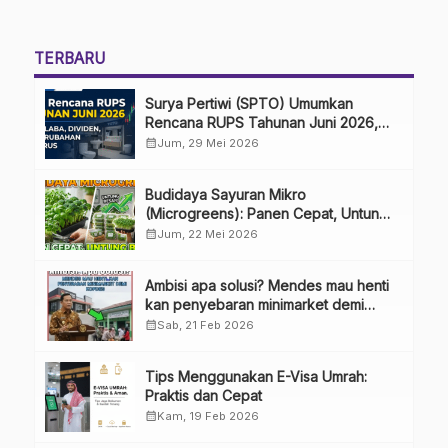
TERBARU
Surya Pertiwi (SPTO) Umumkan
Rencana RUPS Tahunan Juni 2026,
Bahas Penggunaan Laba Hingga
calendar_month
Jum, 29 Mei 2026
Perubahan Penguru
Budidaya Sayuran Mikro
(Microgreens): Panen Cepat, Untung
Besar
calendar_month
Jum, 22 Mei 2026
Ambisi apa solusi? Mendes mau henti
kan penyebaran minimarket demi
kopdes.
calendar_month
Sab, 21 Feb 2026
Tips Menggunakan E-Visa Umrah:
Praktis dan Cepat
calendar_month
Kam, 19 Feb 2026